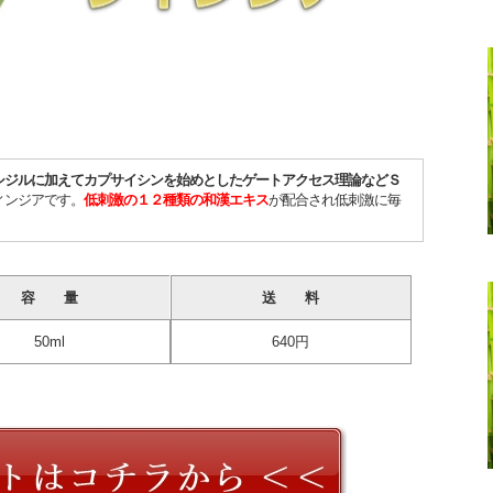
シジルに加えてカプサイシンを始めとしたゲートアクセス理論などＳ
ィンジアです。
低刺激の１２種類の和漢エキス
が配合され低刺激に毎
容 量
送 料
50ml
640円