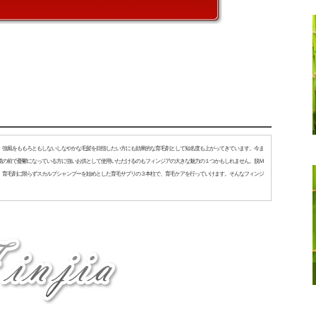
。強風をももろともしないしなやかな毛髪を目指したい方にも効果的な育毛剤として知名度も上がってきています。今ま
鏡の前で憂鬱になっている方に強いお供として使用いただけるのもフィンジアの大きな魅力の１つかもしれません。脱Ｍ
、育毛剤に限らずスカルプシャンプーを始めとした育毛サプリの３本柱で、育毛ケアを行っていけます。そんなフィンジ