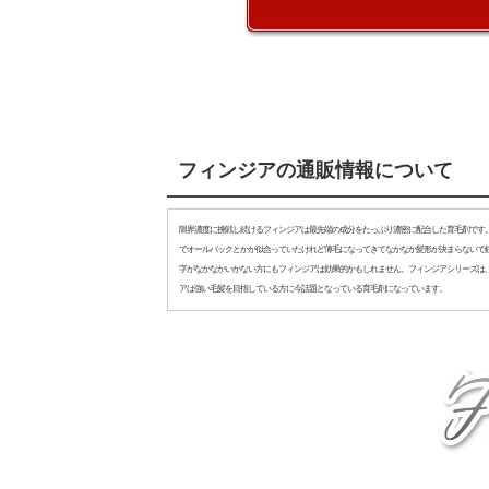
フィンジアの通販情報について
限界濃度に挑戦し続けるフィンジアは最先端の成分をたっぷり濃密に配合した育毛剤です
でオールバックとかが似合っていたけれど薄毛になってきてなかなか髪形が決まらないで
字がなかなかいかない方にもフィンジアは効果的かもしれません。フィンジアシリーズは
アは強い毛髪を目指している方に今話題となっている育毛剤になっています。