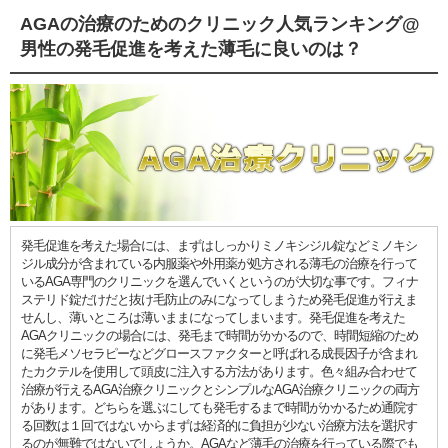
AGAの治療のためのクリニック人気ランキング@
男性の発毛促進を考えた薄毛に良いのは？
発毛促進を考えた場合には、まずはしっかりミノキシジル錠などミノキシ
ジル成分が含まれている内服薬や外用薬が処方される薄毛の治療を行って
いるAGA専門のクリニックを選んでいくというのが大切な事です。フィナ
ステリド錠だけだと抜け毛防止のみになってしまうため発毛促進が行えま
せんし、薄いところは薄いままになってしまいます。発毛促進を考えた
AGAクリニックの場合には、発毛まで時間がかかるので、時間短縮のため
に発毛メソセラピーなどグロースファクターと呼ばれる成長因子が含まれ
たカクテルを使用して頭皮に注入する方法があります。色々組み合わせて
治療が行えるAGA治療クリニックとシンプルなAGA治療クリニックの両方
があります。どちらを選ぶにしても発毛するまで時間がかかるため通院す
る回数は１回ではないからまずは経済的に負担が少ない治療方法を選択す
るのが無難ではないでしょうか。AGAなど薄毛の治療を行っている際でも